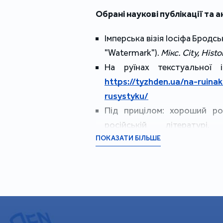
Обрані наукові публікації та 
Імперська візія Іосіфа Бродсь
"Watermark").
Мікс. City, Histo
На руїнах текстуальної і
https://tyzhden.ua/na-ruinak
rusystyku/
Під прицілом: хороший рос
російській літературі
ПОКАЗАТИ БІЛЬШЕ
https://tyzhden.ua/pid-prytsi
neobkhidnist-zla-v-rosijskij-l
Відносне поняття: дивовижн
2025. № 1. С. 182–195.
Обрані рецензії