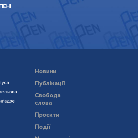
 ПЕН!
Новини
туса
Публікації
евельова
Свобода
онґадзе
слова
Проєкти
Події