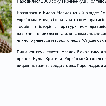
Народилася 2000 року в Кременчуці (Полтавсь
Навчалася в Києво-Могилянській академії з
українська мова, література та компаративіст
теорія та історія літератури, компаративі
навчання в академії стала співзасновни
чинного університетського медіа "Спудейський
Пише критичні тексти, огляди й аналітику для
правда, Культ Критики, Український тиждень
видавництвами як редакторка. Перекладає з а