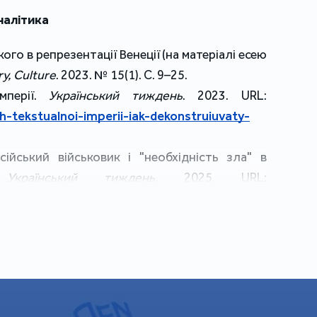
аналітика
кого в репрезентації Венеції (на матеріалі есею
ry, Culture
. 2023. № 15(1). C. 9–25.
мперії.
Український тиждень
. 2023. URL:
h-tekstualnoi-imperii-iak-dekonstruiuvaty-
ійський військовик і "необхідність зла" в
.
Український тиждень
. 2025. URL:
lom-khoroshyj-rosijskyj-vijskovyk-i-
iteraturi/
е життя сучасної української поезії.
Radar
.