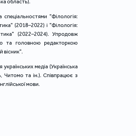
ка область).
а спеціальностями "Філологія:
ика" (2018–2022) і "Філологія:
стика" (2022–2024). Упродовж
цею та головною редакторкою
 вісник".
 українських медіа (Українська
, Читомо та ін.). Співпрацює з
нглійської мови.