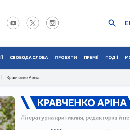
E
ІЇ
СВОБОДА СЛОВА
ПРОЄКТИ
ПРЕМІЇ
ПОДІЇ
М
|
Кравченко Аріна
КРАВЧЕНКО АРІНА
Літературна критикиня, редакторка й п