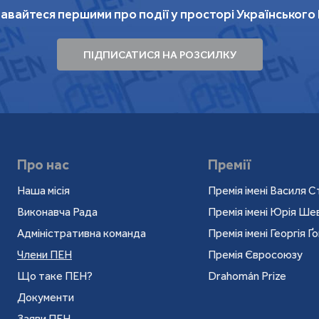
ни.
УП.Культура
. 2023. URL:
авайтеся першими про події у просторі Українського
culture/2023/12/09/258196/
ької боротьби.
УП.Культура
. 2024. URL:
ПІДПИСАТИСЯ НА РОЗСИЛКУ
ulture/yak-chitati-arabeski-sergiya-zhadana-
ь двічі.
УП.Культура
. 2025. URL:
ulture/recenziya-na-novu-knigu-oksani-
8404/
Про нас
Премії
альний активізм і багато всього потрошку.
Наша місія
Премія імені Василя С
:
https://life.pravda.com.ua/culture/oglyad-na-
Виконавча Рада
Премія імені Юрія Ш
mariam-nayyem-310788/
Адміністративна команда
Премія імені Георгія Ґ
Члени ПЕН
Премія Євросоюзу
Що таке ПЕН?
Drahomán Prize
рсєвич / Альманах літературного фестивалю-
Документи
в "Прописи" — К.: ФОП Лопатіна О. О., 2021.
Заяви ПЕН