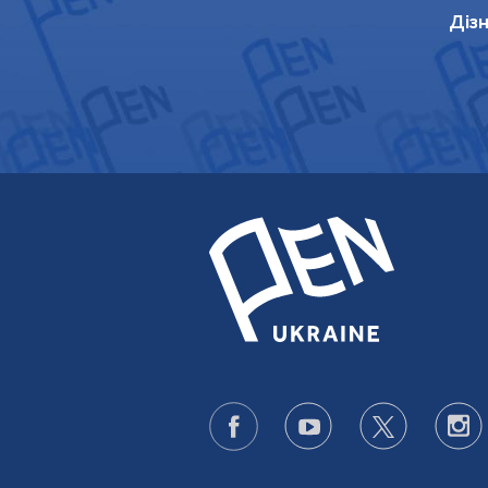
Граматика вій
Дізн
https://life.pravda.com.ua/
Тривка тканина українс
https://life.pravda.com.ua/c
303844/
Кассандра говорит
https://life.pravda.com.ua/c
zabuzhko-nasha-yevropa-30
Бібліотерапія, антиколоні
УП.Культура
. 2025. URL
posibnik-z-dekolonizaciji-
Художні публікації
Мій вітчим — Бенджамін Бо
воркшопу для молодих авторі