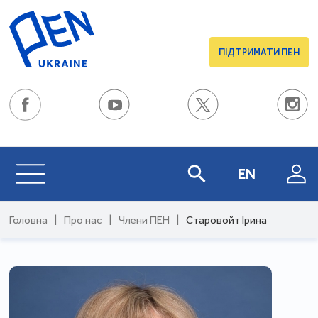
ПІДТРИМАТИ ПЕН
EN
Головна
|
Про нас
|
Члени ПЕН
|
Старовойт Ірина