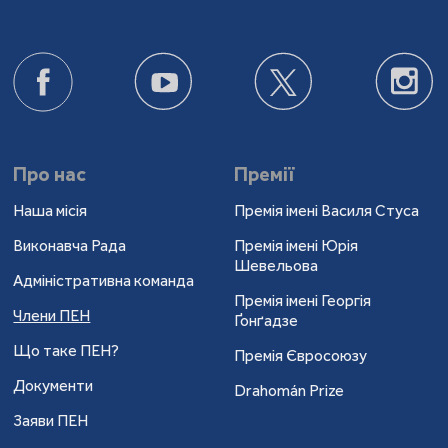
Про нас
Премії
Наша місія
Премія імені Василя Стуса
Виконавча Рада
Премія імені Юрія
Шевельова
Адміністративна команда
Премія імені Георгія
Члени ПЕН
Ґонґадзе
Що таке ПЕН?
Премія Євросоюзу
Документи
Drahomán Prize
Заяви ПЕН