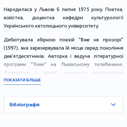
Народилася у Львові 6 липня 1975 року. Поетка,
есеїстка, доцентка кафедри культурології
Українського католицького університету.
Дебютувала збіркою поезій "Вже не прозорі"
(1997), яка зарезервувала їй місце серед покоління
дев’ятдесятників. Авторка і ведуча літературної
програми "Томи" на Львівському телебаченні.
Лауреатка І премії конкурсу видавництва
"Смолоскип" (1999). Її вірші увійшли до низки
ПОКАЗАТИ БІЛЬШЕ
антологій в Україні і за кордоном, де були
перекладені польською, литовською, англійською,
Бібліографія
вірменською, румунською мовами та покладені на
музику.