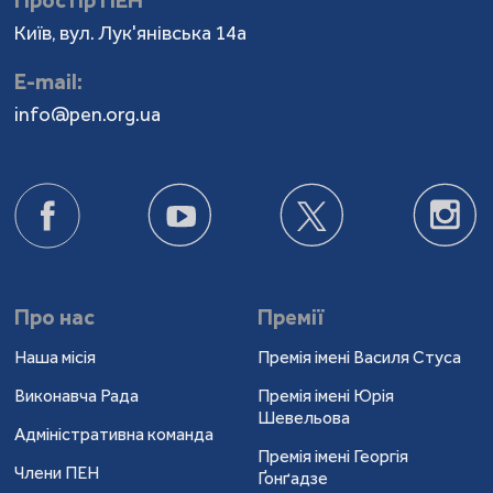
Простір ПЕН
Київ, вул. Лук'янівська 14а
Е-mail:
info@pen.org.ua
Про нас
Премії
Наша місія
Премія імені Василя Стуса
Виконавча Рада
Премія імені Юрія
Шевельова
Адміністративна команда
Премія імені Георгія
Члени ПЕН
Ґонґадзе