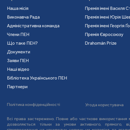
Наша місія
Премія імені Василя С
Виконавча Рада
Премія імені Юрія Ш
Адміністративна команда
Премія імені Георгія Ґ
Члени ПЕН
Премія Євросоюзу
Що таке ПЕН?
Drahomán Prize
Документи
Заяви ПЕН
Наші відео
Бібліотека Українського ПЕН
Партнери
Політика конфіденційності
Угода користувача
Всі права застережено. Повне або часткове використання м
дозволяється тільки за умови активного, прямого, 
гіперпосилання на конкретну новину чи матеріал та зга