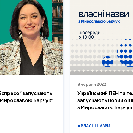
8 червня 2022
“Еспресо” запускають
Український ПЕН та т
з Мирославою Барчук”
запускають новий онл
з Мирославою Барчук
#ВЛАСНІ НАЗВИ