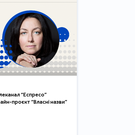
елеканал “Еспресо”
айн-проєкт “Власні назви”