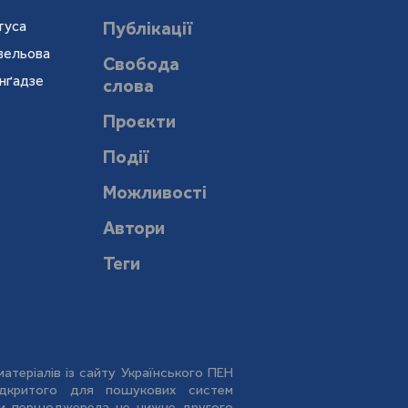
туса
Публікації
евельова
Свобода
онґадзе
слова
Проєкти
Події
Можливості
Автори
Теги
атеріалів із сайту Українського ПЕН
відкритого для пошукових систем
дки першоджерела не нижче другого