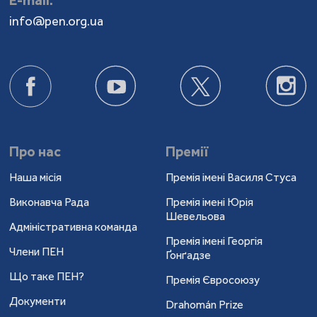
Е-mail:
info@pen.org.ua
Про нас
Премії
Наша місія
Премія імені Василя Стуса
Виконавча Рада
Премія імені Юрія
Шевельова
Адміністративна команда
Премія імені Георгія
Члени ПЕН
Ґонґадзе
Що таке ПЕН?
Премія Євросоюзу
Документи
Drahomán Prize