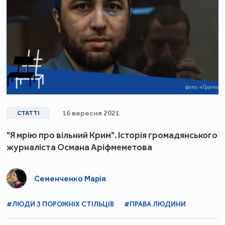
16 вересня 2021
СТАТТІ
"Я мрію про вільний Крим". Історія громадянського
журналіста Османа Аріфмеметова
Семенченко Марія
#ЛЮДИ З ПОРОЖНІХ СТІЛЬЦІВ
#ПРАВА ЛЮДИНИ