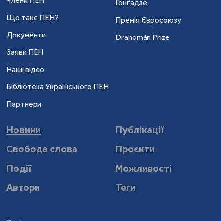
Члени ПЕН
Ґонґадзе
Що таке ПЕН?
Премія Євросоюзу
Документи
Drahomán Prize
Заяви ПЕН
Наші відео
Бібліотека Українського ПЕН
Партнери
Новини
Публікації
Свобода слова
Проєкти
Події
Можливості
Автори
Теги