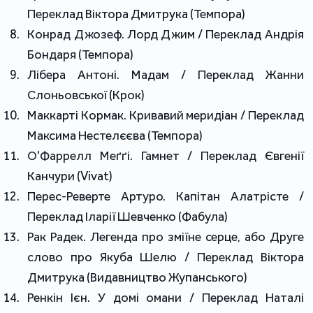
Переклад Віктора Дмитрука (Темпора)
Конрад Джозеф. Лорд Джим / Переклад Андрія
Бондаря (Темпора)
Лібера Антоні. Мадам / Переклад Жанни
Слоньовської (Крок)
Маккарті Кормак. Кривавий меридіан / Переклад
Максима Нестелєєва (Темпора)
О'Фаррелл Меґґі. Гамнет / Переклад Євгенії
Канчури (Vivat)
Перес-Реверте Артуро. Капітан Алатрісте /
Переклад Іларії Шевченко (Фабула)
Рак Радек. Легенда про зміїне серце, або Друге
слово про Якуба Шелю / Переклад Віктора
Дмитрука (Видавництво Жупанського)
Ренкін Ієн. У домі омани / Переклад Наталі