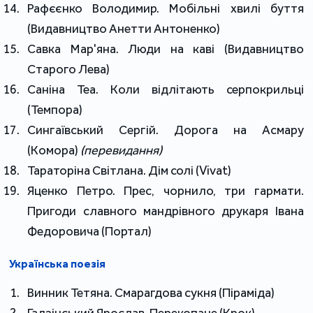
Рафєєнко Володимир. Мобільні хвилі буття
(Видавництво Анетти Антоненко)
Савка Мар'яна. Люди на каві (Видавництво
Старого Лева)
Саніна Теа. Коли відлітають серпокрильці
(Темпора)
Сингаївський Сергій. Дорога на Асмару
(Комора)
(перевидання)
Тараторіна Світлана. Дім солі (Vivat)
Яценко Петро. Прес, чорнило, три гармати.
Пригоди славного мандрівного друкаря Івана
Федоровича (Портал)
Українська поезія
Винник Тетяна. Смарагдова сукня (Піраміда)
Гадзінський Ярослав. Перекопане (Крок)