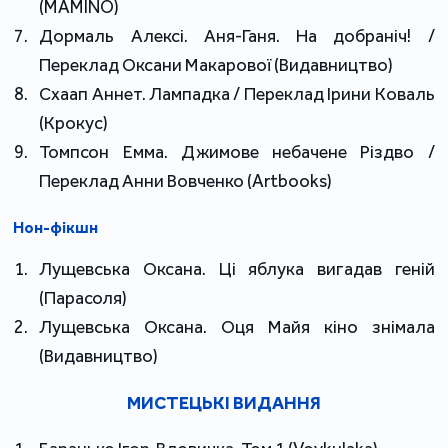
(MAMINO)
Дормаль Алексі. Аня-Ганя. На добраніч! /
Переклад Оксани Макарової (Видавництво)
Схаап Аннет. Лампадка / Переклад Ірини Коваль
(Крокус)
Томпсон Емма. Джимове небачене Різдво /
Переклад Анни Вовченко (Artbooks)
Нон-фікшн
Лущевська Оксана. Ці яблука вигадав геній
(Парасоля)
Лущевська Оксана. Оця Майя кіно знімала
(Видавництво)
МИСТЕЦЬКІ ВИДАННЯ