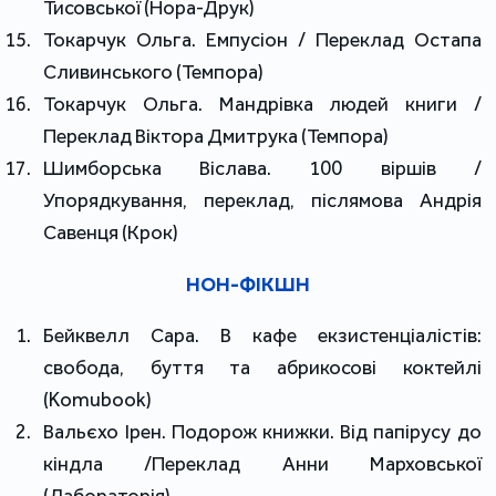
Тисовської (Нора-Друк)
Токарчук Ольга. Емпусіон / Переклад Остапа
Сливинського (Темпора)
Токарчук Ольга. Мандрівка людей книги /
Переклад Віктора Дмитрука (Темпора)
Шимборська Віслава. 100 віршів /
Упорядкування, переклад, післямова Андрія
Савенця (Крок)
НОН-ФІКШН
Бейквелл Сара. В кафе екзистенціалістів:
свобода, буття та абрикосові коктейлі
(Komubook)
Вальєхо Ірен. Подорож книжки. Від папірусу до
кіндла /Переклад Анни Марховської
(Лабораторія)