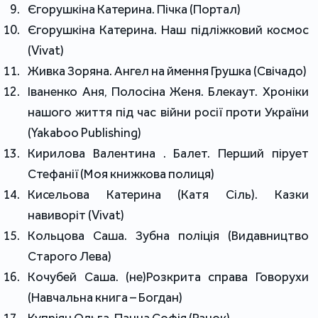
Єгорушкіна Катерина. Пічка (Портал)
Єгорушкіна Катерина. Наш підліжковий космос
(Vivat)
Живка Зоряна. Ангел на ймення Грушка (Свічадо)
Іваненко Аня, Полосіна Женя. Блекаут. Хроніки
нашого життя під час війни росії проти України
(Yakaboo Publishing)
Кирилова Валентина . Балет. Перший пірует
Стефанії (Моя книжкова полиця)
Кисельова Катерина (Катя Сіль). Казки
навиворіт (Vivat)
Кольцова Саша. Зубна поліція (Видавництво
Старого Лева)
Кочубей Саша. (не)Розкрита справа Говорухи
(Навчальна книга – Богдан)
Купріян Ольга. Панна Софія (Ранок)