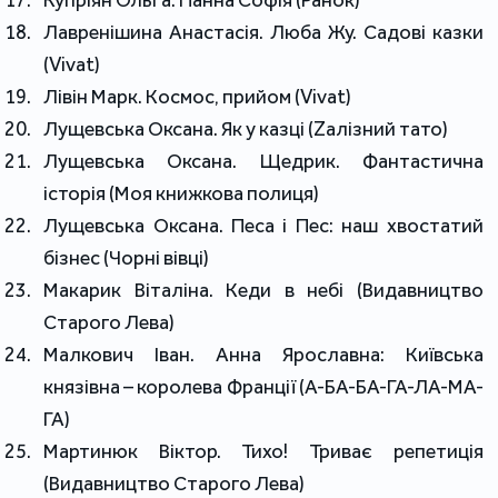
Лавренішина Анастасія. Люба Жу. Садові казки
(Vivat)
Лівін Марк. Космос, прийом (Vivat)
Лущевська Оксана. Як у казці (Zалізний тато)
Лущевська Оксана. Щедрик. Фантастична
історія (Моя книжкова полиця)
Лущевська Оксана. Песа і Пес: наш хвостатий
бізнес (Чорні вівці)
Макарик Віталіна. Кеди в небі (Видавництво
Старого Лева)
Малкович Іван. Анна Ярославна: Київська
князівна – королева Франції (А-БА-БА-ГА-ЛА-МА-
ГА)
Мартинюк Віктор. Тихо! Триває репетиція
(Видавництво Старого Лева)