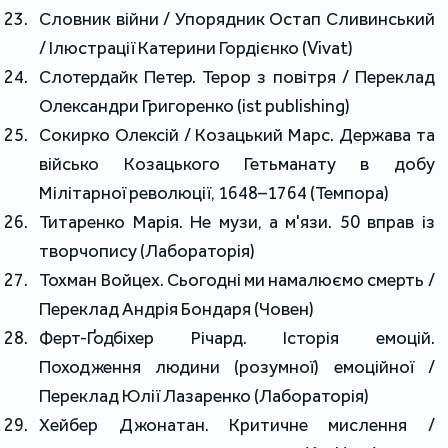
Словник війни / Упорядник Остап Сливинський
/ Ілюстрації Катерини Гордієнко (Vivat)
Слотердайк Петер. Терор з повітря / Переклад
Олександри Григоренко (ist publishing)
Сокирко Олексій / Козацький Марс. Держава та
військо Козацького Гетьманату в добу
Мілітарної революції, 1648–1764 (Темпора)
Титаренко Марія. Не музи, а м'язи. 50 вправ із
творчопису (Лабораторія)
Тохман Войцех. Сьогодні ми намалюємо смерть /
Переклад Андрія Бондаря (Човен)
Ферт-Ґодбіхер Річард. Історія емоцій.
Походження людини (розумної) емоційної /
Переклад Юлії Лазаренко (Лабораторія)
Хейбер Джонатан. Критичне мислення /