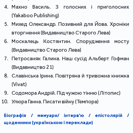
Махно Василь. З голосних і приголосних
(Yakaboo Publishing)
Михед Олександр. Позивний для Йова. Хроніки
вторгнення (Видавництво Старого Лева)
Москалець Костянтин. Спорудження мосту
(Видавництво Старого Лева)
Петросаняк Галина. Наш сусід Альберт Гофман
(Видавництво 21)
Славінська Ірина. Повітряна й тривожна книжка
(Vivat)
Содомора Андрій. Під чужою тінню (Літопис)
Улюра Ганна. Писати війну (Темпора)
Біографія / мемуари/ інтерв'ю / епістолярій /
щоденники (українською і переклади)