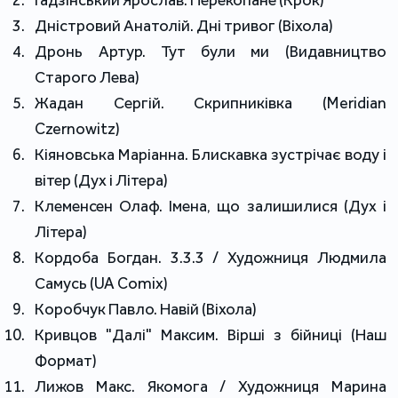
Дністровий Анатолій. Дні тривог (Віхола)
Дронь Артур. Тут були ми (Видавництво
Старого Лева)
Жадан Сергій. Скрипниківка (Meridian
Czernowitz)
Кіяновська Маріанна. Блискавка зустрічає воду і
вітер (Дух і Літера)
Клеменсен Олаф. Імена, що залишилися (Дух і
Літера)
Кордоба Богдан. 3.3.3 / Художниця Людмила
Самусь (UA Comix)
Коробчук Павло. Навій (Віхола)
Кривцов "Далі" Максим. Вірші з бійниці (Наш
Формат)
Лижов Макс. Якомога / Художниця Марина