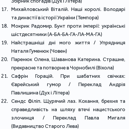
Збірник спогадів (Дух і Літера)
Михайловський Віталій. Наші королі. Володарі
та династії в історії України (Темпора)
Мокрик Радомир. Бунт проти імперії: українські
шістдесятники (А-БА-БА-ГА-ЛА-МА-ГА)
Найстрашніші дні мого життя / Упрядниця
Наталя Гуменюк (Човен)
Паренюк Олена, Шаванова Катерина. Страшне,
прекрасне та потворне в Чорнобилі (Віхола)
Сафрін Горацій. При шабатних свічках:
Єврейський гумор / Переклад Андрія
Павлишина (Дух і Літера)
Сендс Філіп. Щурячий лаз. Кохання, брехня та
справедливість на шляху втечі нацистського
злочинця / Переклад Павла Мигаля
(Видавництво Старого Лева)