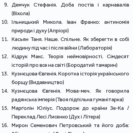
Демчук Стефанія. Доба постів і карнавалів
(Віхола)
Ільницький Микола. Іван Франко: антиномія
природи і духу (Апріорі)
Касьян Таня. Наше. Спільне. Як зберегти в собі
людину під час і після війни (Лабораторія)
Кідрук Макс. Теорія неймовірності. Сімдесят
історій про все на світі (Бородатий тамарин)
Кузнєцова Євгенія. Коротка історія українського
борщу (Видавництво)
Кузнєцова Євгенія. Мова-меч. Як говорила
радянська імперія (Твоя підпільна гуманітарка)
Марґолін Юліус. Подорож до країни Зе-Ка /
Переклад Лесі Лисенко (Дух і Літера)
Мирон Семенович Петровський та його доба: