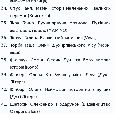
книжкова полиця)
Стус Таня. Таємні історії маленьких і великих
перемог (Книголав)
Ткач Ганна. Ручна-зручна розмова. Путівник
жестовою мовою (MAMINO)
Ткачук Галина. Блакитний записник (Vivat)
Торба Таша. Оммм. Дух ірпінського лісу (Чорні
вівці)
Філіпчук Софія. Ослик Луні та його зимова
історія (Коло)
Фінберг Олена. Кіт Бучик у місті Лева (Дух і
Літера)
Фінберг Олена. Неймовірні історії кота Бучика
(Дух і Літера)
Шатохін Олександр. Подарунок (Видавництво
Старого Лева)