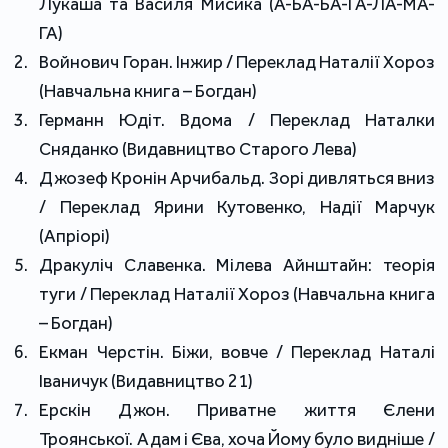
Лукаша та Василя Мисика (А-БА-БА-ГА-ЛА-МА-
ГА)
Войнович Горан. Інжир / Переклад Наталії Хороз
(Навчальна книга – Богдан)
Германн Юдіт. Вдома / Переклад Наталки
Сняданко (Видавництво Старого Лева)
Джозеф Кронін Арчибальд. Зорі дивляться вниз
/ Переклад Ярини Кутовенко, Надії Марчук
(Апріорі)
Дракуліч Славенка. Мілева Айнштайн: теорія
туги / Переклад Наталії Хороз (Навчальна книга
– Богдан)
Екман Черстін. Біжи, вовче / Переклад Наталі
Іваничук (Видавництво 21)
Ерскін Джон. Приватне життя Єлени
Троянської. Адам і Єва, хоча Йому було видніше /