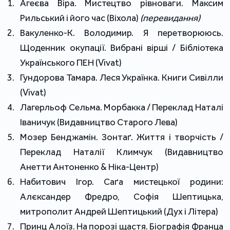
Агеєва Віра. Мистецтво рівноваги. Максим
Рильський і його час (Віхола)
(перевидання)
Вакуленко-К. Володимир. Я перетворююсь.
Щоденник окупації. Вибрані вірші / Бібліотека
Українського ПЕН (Vivat)
Гундорова Тамара. Леся Українка. Книги Сивілли
(Vivat)
Лагерльоф Сельма. Морбакка / Переклад Наталі
Іваничук (Видавництво Старого Лева)
Мозер Бенджамін. Зонтаґ. Життя і творчість /
Переклад Наталії Климчук (Видавництво
Анетти Антоненко & Ніка-Центр)
Набитович Ігор. Саґа мистецької родини:
Алєксандер Фредро, Софія Шептицька,
митрополит Андрей Шептицький (Дух і Літера)
Принц Алоїз. На порозі щастя. Біографія Франца