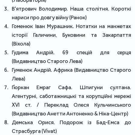
В'ятрович Володимир. Наша столітня. Короткі
нариси про довгу війну (Ранок)
Гоменюк Іван Мурашник. Нотатки на манжетах
історії Галичини, Буковини та Закарпаття
(Віхола)
Гудима Андрій. 69 спецій для серця
(Видавництво Старого Лева)
Гуменюк Андрій. Африка (Видавництво Старого
Лева)
Ґюркан Емраг Сафа. Шпигуни султана.
Агентурні, саботажницькі та корупційні мережі
XVI ст. / Переклад Олеся Кульчинського
(Видавництво Анетти Антоненко & Ніка-Центр)
Демська Орися. Подорож із Бад-Емса до
Страсбурга (Vivat)