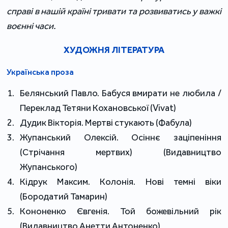
справі в нашій країні тривати та розвиватись у важкі
воєнні часи.
ХУДОЖНЯ ЛІТЕРАТУРА
Українська проза
Белянський Павло. Бабуся вмирати не любила /
Переклад Тетяни Кохановської (Vivat)
Дудик Вікторія. Мертві стукають (Фабула)
Жупанський Олексій. Осіннє заціпеніння
(Стрічання мертвих) (Видавництво
Жупанського)
Кідрук Максим. Колонія. Нові темні віки
(Бородатий Тамарин)
Кононенко Євгенія. Той божевільний рік
(Видавництво Анетти Антоненко)