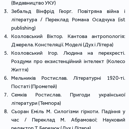
(Видавництво УКУ)
Зебальд Вінфрід Георг. Повітряна війна і
література / Переклад Романа Осадчука (ist
publishing)
Козловський Віктор. Кантова антропологія:
Джерела. Констеляції. Моделі (Дух і Літера)
Козловський Ігор. Людина на перехресті.
Роздуми про екзистенційний інтелект (Колесо
Життя)
Мельників Ростислав. Літературні 1920-ті.
Постаті (Прометей)
Семків Ростислав. Пригоди української
літератури (Темпора)
Сьоран Еміль М. Силогізми гіркоти. Падіння у
час / Переклад М. Абрамової; Науковий
редактор Т. Березюк (Дух і Літера)