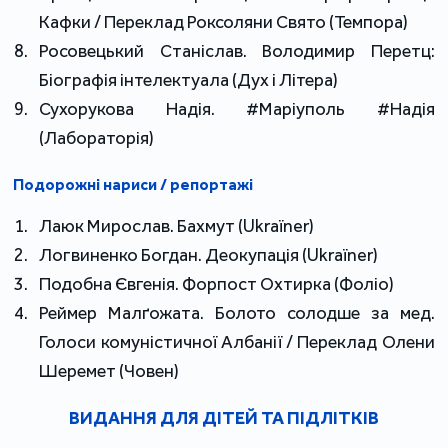
Кафки / Переклад Роксоляни Свято (Темпора)
Росовецький Станіслав. Володимир Перетц:
Біографія інтелектуала (Дух і Літера)
Сухорукова Надія. #Маріуполь #Надія
(Лабораторія)
Подорожні нариси / репортажі
Лаюк Мирослав. Бахмут (Ukraїner)
Логвиненко Богдан. Деокупація (Ukraїner)
Подобна Євгенія. Форпост Охтирка (Фоліо)
Реймер Малґожата. Болото солодше за мед.
Голоси комуністичної Албанії / Переклад Олени
Шеремет (Човен)
ВИДАННЯ ДЛЯ ДІТЕЙ ТА ПІДЛІТКІВ