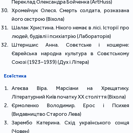
Переклад Олександра Бойченка (ArtHuss)
Хромейчук Олеся. Смерть солдата, розказана
його сестрою (Віхола)
Шалак Христина. Нікого немає в лісі. Історії про
людей, будівлі і психіатрію (Лабораторія)
Штерншис Анна. Совєтське і кошерне:
Єврейська народна культура в Совєтському
Союзі (1923–1939) (Дух і Літера)
Есеїстика
Агеєва Віра. Марсіани на Хрещатику.
Літературний Київ початку ХХ століття (Віхола)
Єрмоленко Володимир. Ерос і Психея
(Видавництво Старого Лева)
Зарембо Катерина. Схід українського сонця
(Човен)