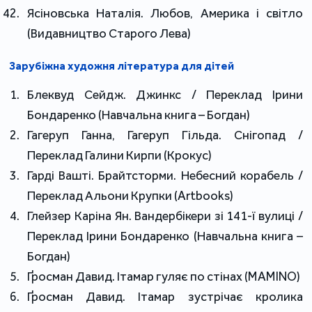
Ясіновська Наталія. Любов, Америка і світло
(Видавництво Старого Лева)
Зарубіжна художня література для дітей
Блеквуд Сейдж. Джинкс / Переклад Ірини
Бондаренко (Навчальна книга – Богдан)
Гагеруп Ганна, Гагеруп Гільда. Снігопад /
Переклад Галини Кирпи (Крокус)
Гарді Вашті. Брайтсторми. Небесний корабель /
Переклад Альони Крупки (Artbooks)
Глейзер Каріна Ян. Вандербікери зі 141-ї вулиці /
Переклад Ірини Бондаренко (Навчальна книга –
Богдан)
Ґросман Давид. Ітамар гуляє по стінах (MAMINO)
Ґросман Давид. Ітамар зустрічає кролика