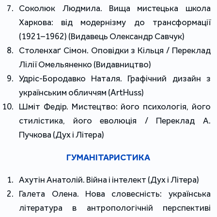
Соколюк Людмила. Вища мистецька школа
Харкова: від модернізму до трансформації
(1921–1962) (Видавець Олександр Савчук)
Столенхаґ Сімон. Оповідки з Кільця / Переклад
Лілії Омельяненко (Видавництво)
Удріс-Бородавко Наталя. Графічний дизайн з
українським обличчям (ArtHuss)
Шміт Федір. Мистецтво: його психологія, його
стилістика, його еволюція / Переклад А.
Пучкова (Дух і Літера)
ГУМАНІТАРИСТИКА
Ахутін Анатолій. Війна і інтелект (Дух і Літера)
Галета Олена. Нова словесність: українська
література в антропологічній перспективі