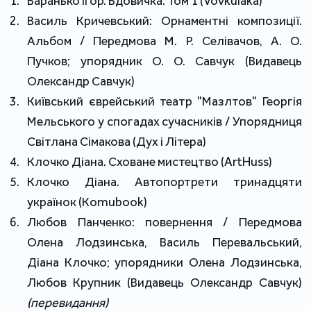
Баранько Ігор. Вдовичка. Том 1 (Vovkulaka)
Василь Кричевський: Орнаментні композиції.
Альбом / Передмова М. Р. Селівачов, А. О.
Пучков; упорядник О. О. Савчук (Видавець
Олександр Савчук)
Київський єврейський театр "Мазлтов" Георгія
Мельського у спогадах сучасників / Упорядниця
Світлана Сімакова (Дух і Літера)
Клочко Діана. Сховане мистецтво (ArtHuss)
Клочко Діана. Автопортрети тринадцяти
українок (Кomubook)
Любов Панченко: повернення / Передмова
Олена Лодзинська, Василь Перевальський,
Діана Клочко; упорядники Олена Лодзинська,
Любов Крупник (Видавець Олександр Савчук)
(перевидання)