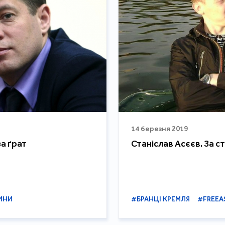
14 березня 2019
а ґрат
Станіслав Асєєв. За с
ИНИ
#БРАНЦІ КРЕМЛЯ
#FREEA