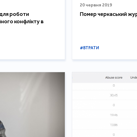
20 червня 2019
 для роботи
Помер черкаський жу
йного конфлікту в
#ВТРАТИ