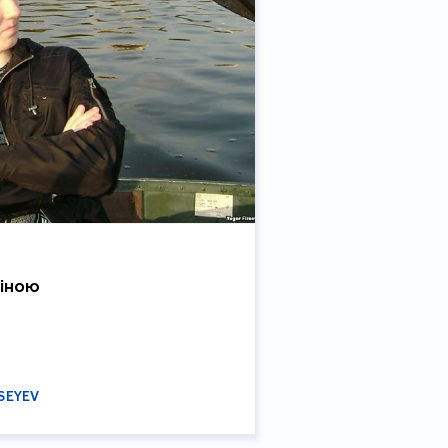
тіною
SEYEV