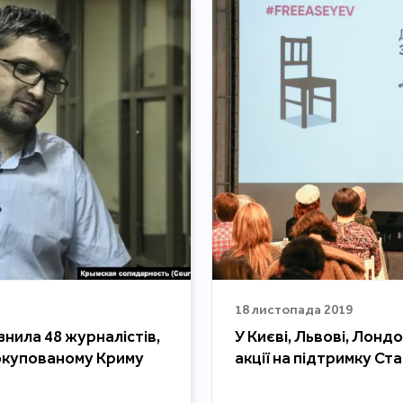
18 листопада 2019
знила 48 журналістів,
У Києві, Львові, Лонд
 в окупованому Криму
акції на підтримку Ст