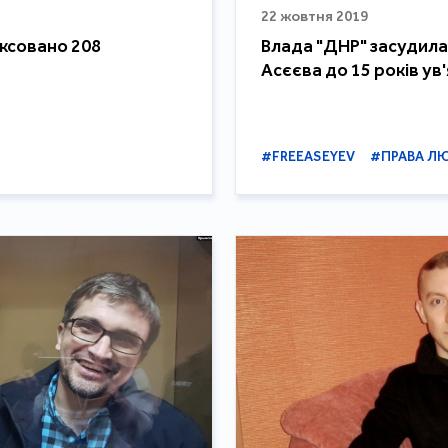
22 жовтня 2019
іксовано 208
Влада "ДНР" засудила
Асєєва до 15 років ув
#FREEASEYEV
#ПРАВА Л