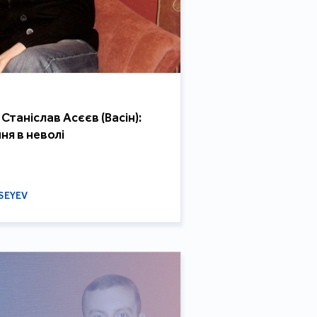
таніслав Асєєв (Васін):
ня в неволі
SEYEV