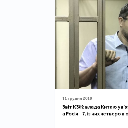
11 грудня 2019
Звіт КЗЖ: влада Китаю ув’я
а Росія – 7, із них четверо