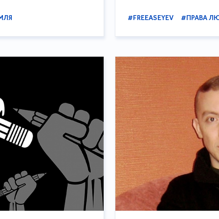
МЛЯ
#FREEASEYEV
#ПРАВА Л