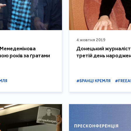
4 жовтня 2019
а Мемедемінова
Донецький журналіст С
ною років за ґратами
третій день народжен
МЛЯ
#БРАНЦІ КРЕМЛЯ
#FREEA