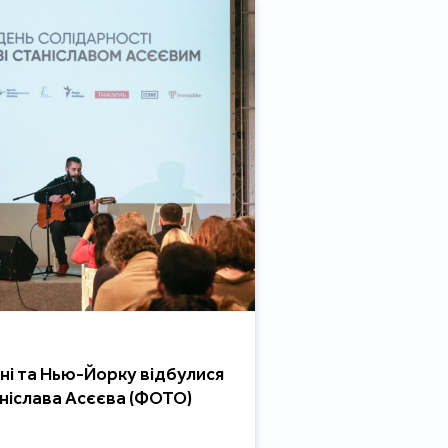
оні та Нью-Йорку відбулися
аніслава Асєєва (ФОТО)