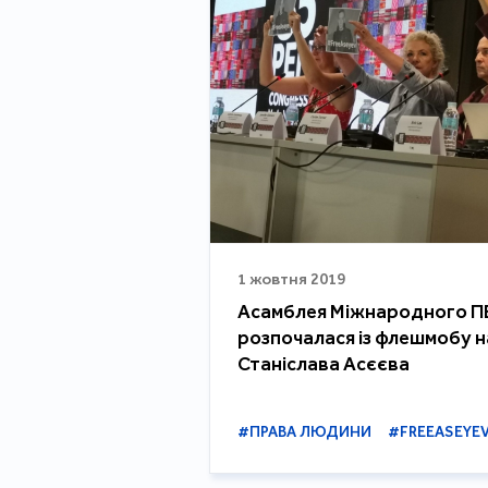
1 жовтня 2019
Асамблея Міжнародного П
розпочалася із флешмобу н
Станіслава Асєєва
#ПРАВА ЛЮДИНИ
#FREEASEYE