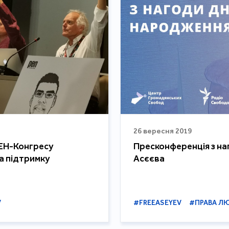
26 вересня 2019
ЕН-Конгресу
Пресконференція з н
а підтримку
Асєєва
V
#FREEASEYEV
#ПРАВА Л