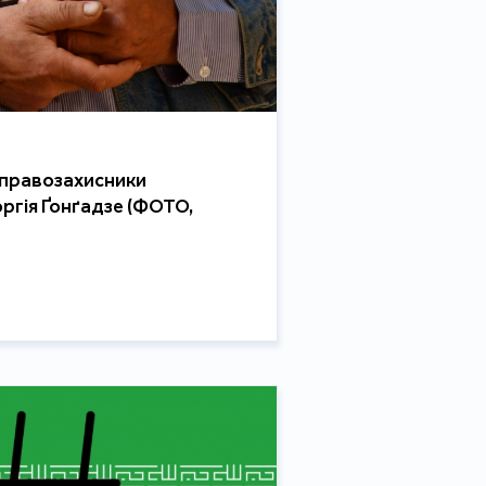
а правозахисники
ргія Ґонґадзе (ФОТО,