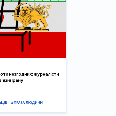
роти незгодних: журналісти
’язні Ірану
ЬЦІВ
#ПРАВА ЛЮДИНИ