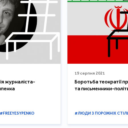
19 серпня 2021
ія журналіста-
Боротьба теократії п
ипенка
та письменники-політв
#FREEYESYPENKO
#ЛЮДИ З ПОРОЖНІХ СТІЛ