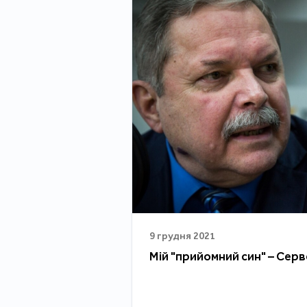
9 грудня 2021
Мій "прийомний син" – Сер