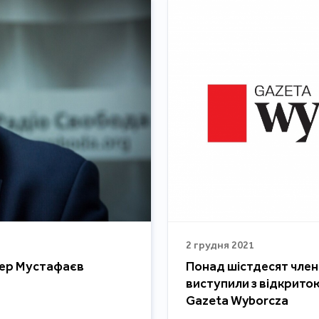
2 грудня 2021
вер Мустафаєв
Понад шістдесят член
виступили з відкрито
Gazeta Wyborcza