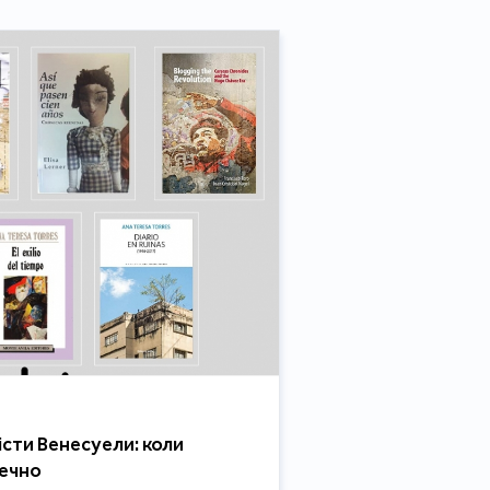
сти Венесуели: коли
печно