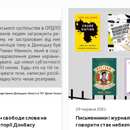
29 червня 2021
ан свободи слова на
Письменники і журналі
иторії Донбасу
говорити стає небез