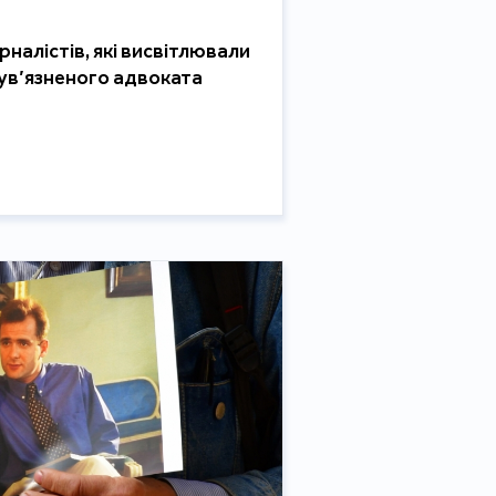
налістів, які висвітлювали
 ув’язненого адвоката